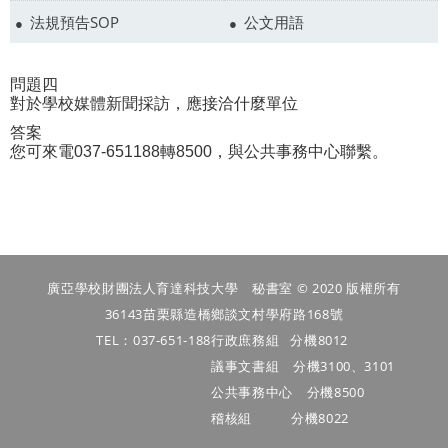
法規預告SOP
公文用語
問題四
對於學校媒體新聞採訪，
應接洽什麼單位
答案
您可來電
037-651188
轉
8500
，與公共事務中心聯繫。
廣亞學校財團法人育達科技大學 秘書室 © 2020 版權所有
36143苗栗縣造橋鄉談文村學府路168號
TEL：037-651-188
行政庶務組 分機8012
議事文書組 分機3100、3101
公共事務中心 分機8500
稽核組 分機8022