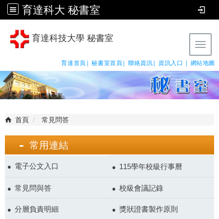
育達科大 秘書室
育達科技大學 秘書室
Tog
育達首頁|
秘書室首頁|
聯絡資訊|
資訊入口 |
網站地圖
首頁
常見問答
常用連結
電子公文入口
115學年校級行事曆
常見問與答
校級會議記錄
分層負責明細
獎狀證書製作原則