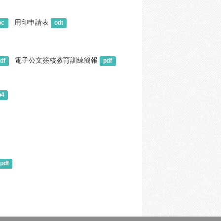
用印申請表
oc
odt
電子公文簽核教育訓練簡報
df
pdf
p4
pdf