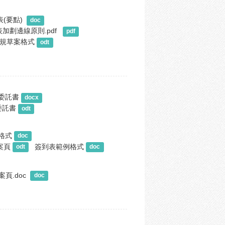
(要點) 
doc
劃邊線原則.pdf  
pdf
規草案格式
odt
委託書
docx
委託書
odt
格式
doc
案頁
簽到表範例格式
odt
doc
.doc 
doc