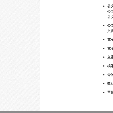
公
公
公
公
文
電
電
立
檔
令
獎
單