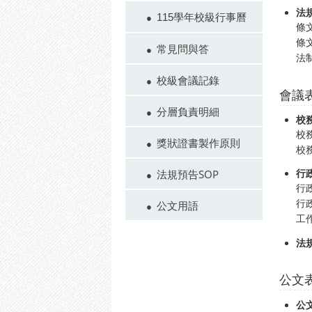
法
115學年校級行事曆
條
條
常見問與答
法
校級會議記錄
會議
分層負責明細
校
校
獎狀證書製作原則
校
法規預告SOP
行
行
行
公文用語
工
法
公文
公