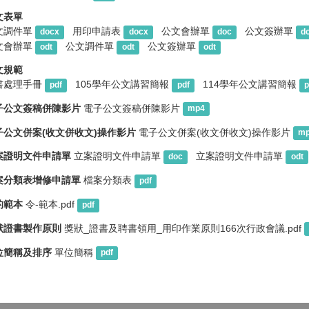
文表單
文調件單
用印申請表
公文會辦單
公文簽辦單
docx
docx
doc
d
文會辦單
公文調件單
公文簽辦單
odt
odt
odt
文規範
書處理手冊
105學年公文講習簡報
114學年公文講習簡報
pdf
pdf
p
子公文簽稿併陳影片
電子公文簽稿併陳影片
mp4
子公文併案(收文併收文)操作影片
電子公文併案(收文併收文)操作影片
m
案證明文件申請單
立案證明文件申請單
立案證明文件申請單
doc
odt
案分類表增修申請單
檔案分類表
pdf
的範本
令-範本.pdf
pdf
狀證書製作原則
獎狀_證書及聘書領用_用印作業原則166次行政會議.pdf
位簡稱及排序
單位簡稱
pdf