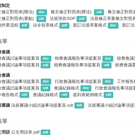
規制定
文修正對照表(辦法) 
條文修正對照表(辦法) 
條文修正對照表
doc
odt
文修正對照表(要點) 
法規預告SOP
法規修正草案條文對照表加
odt
pdf
制作業流程
法令規章格式
新訂法規草案格式
新訂法
pdf
pdf
doc
表單
務會議
務會議討論事項提案頁
校務會議報告事項提案頁
校務會議
doc
doc
務會議討論事項提案頁
校務會議報告事項提案頁
校務會議
odt
odt
政會議
政會議討論事項提案頁
行政會議報告事項提案頁
工作報告
doc
doc
政會議討論事項提案頁
會議紀錄格式
行政會議報告事項提
odt
doc
作報告格式
會議紀錄格式
簽到表範例格式
odt
odt
odt
規審議
法規審議小組討論事項提案頁.odt
法規審議小組討論事項提案頁
odt
表單
文用語
公文用語表.pdf
pdf