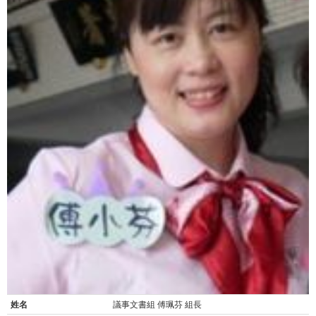
姓名
議事文書組 傅珮芬 組長