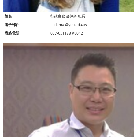
姓名
行政庶務 麥佩鈴 組長
電子郵件
lindamai@ydu.edu.tw
聯絡電話
037-651188 #8012