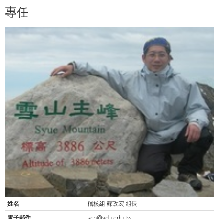
專任
姓名
稽核組 蘇政宏 組長
電子郵件
sch@ydu.edu.tw