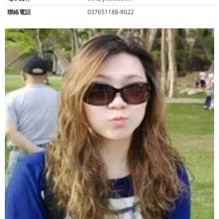
聯絡電話
037651188-8022