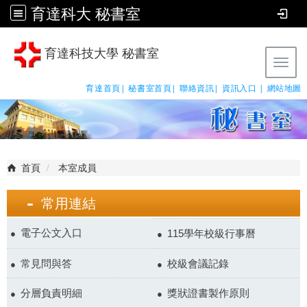
育達科大 秘書室
育達科技大學 秘書室
Tog
育達首頁|
秘書室首頁|
聯絡資訊|
資訊入口 |
網站地圖
首頁
本室成員
常用連結
電子公文入口
115學年校級行事曆
常見問與答
校級會議記錄
分層負責明細
獎狀證書製作原則