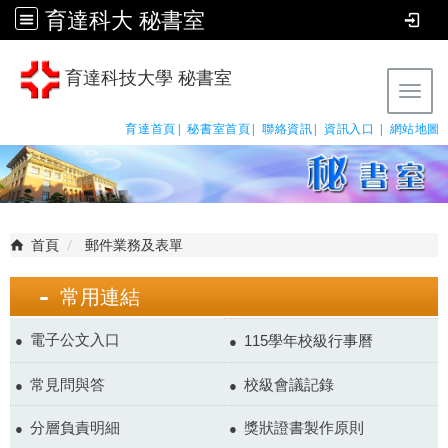
育達科大 秘書室
育達科技大學 秘書室
Tog
育達首頁|
秘書室首頁|
聯絡資訊|
資訊入口 |
網站地圖
首頁
郵件業務及表單
常用連結
電子公文入口
115學年校級行事曆
常見問與答
校級會議記錄
分層負責明細
獎狀證書製作原則