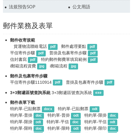
法規預告SOP
公文用語
郵件業務及表單
郵件收寄規範
貨運物流聯絡電話
郵件處理要點
pdf
pdf
平信寄件步驟
普掛及包裹寄件步驟
pdf
pdf
信封書寫
特約郵件郵費單填寫範例
pdf
pdf
i郵箱流程資費
i郵箱流程
jpg
jpg
郵件及包裹寄件步驟
平信寄件步驟1110914
普掛及包裹寄件步驟
pdf
pdf
3+3郵遞區號查詢系統
3+3郵遞區號查詢系統
exe
郵件表單下載
特約單-已貼郵票
特約單-已貼郵票
docx
odt
特約單-普掛
特約單-普掛
特約單-限掛
doc
odt
doc
特約單-限掛
特約單-平信
特約單-平信
odt
doc
odt
特約單-限時
特約單-限時
特約單-限印
doc
odt
doc